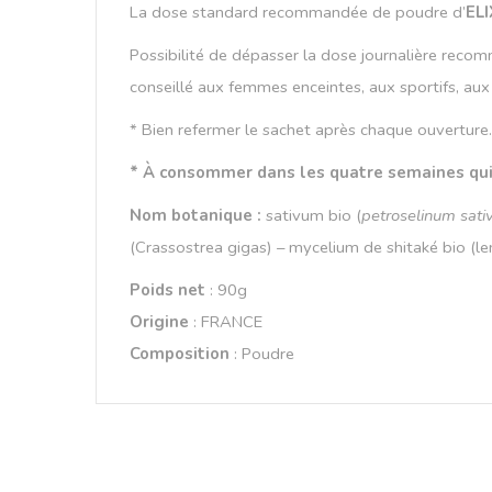
La dose standard recommandée de poudre d’
EL
Possibilité de dépasser la dose journalière recomma
conseillé aux femmes enceintes, aux sportifs, aux
* Bien refermer le sachet après chaque ouverture.
* À consommer dans les quatre semaines qui 
Nom botanique :
sativum bio (
petroselinum sat
(Crassostrea gigas)
– mycelium de shitaké bio (le
Poids net
: 90g
Origine
: FRANCE
Composition
:
Poudre