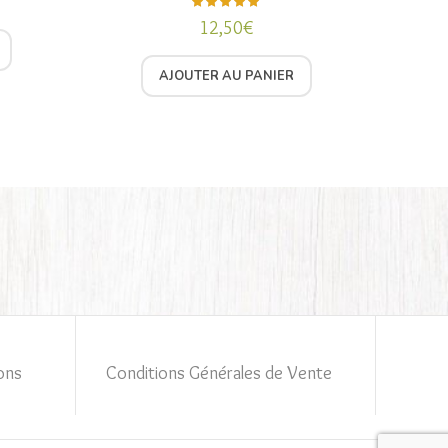
12,50
€
Note
5.00
sur 5
AJOUTER AU PANIER
ons
Conditions Générales de Vente