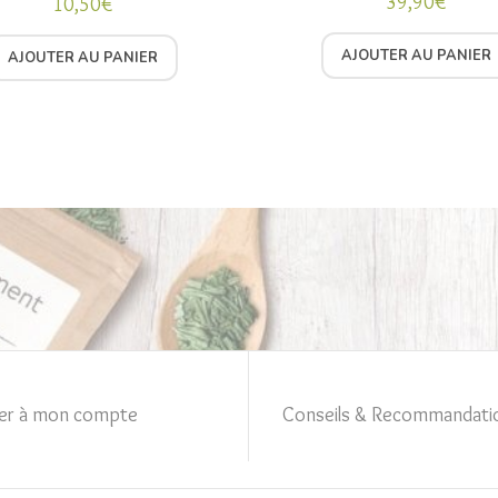
39,90
€
10,50
€
Note
5.00
Note
5.00
sur 5
sur 5
AJOUTER AU PANIER
AJOUTER AU PANIER
er à mon compte
Conseils & Recommandati