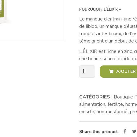
customer
rating
POURQUOI « L’ÉLIXIR »
Le manque d’entrain, une réc
de libido, un manque d’élast
troubles intestinaux, de l’i
témoignent d’un début de d
L’ÉLIXIR est riche en zinc, 
une bonne source d’iode d’or
quantité
AJOUTER 
de
L'ÉLIXIR
CATÉGORIES :
Boutique P
alimentation
,
fertilité
,
horm
muscle
,
nontransformé
,
pre
Share this product