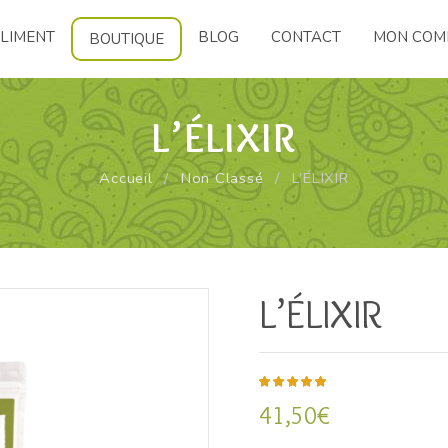
LIMENT
BLOG
CONTACT
MON COM
BOUTIQUE
L’ÉLIXIR
Accueil
/
Non Classé
/
L’ÉLIXIR
L’ÉLIXIR
5.00
5
1
out
41,50
€
of
based
on