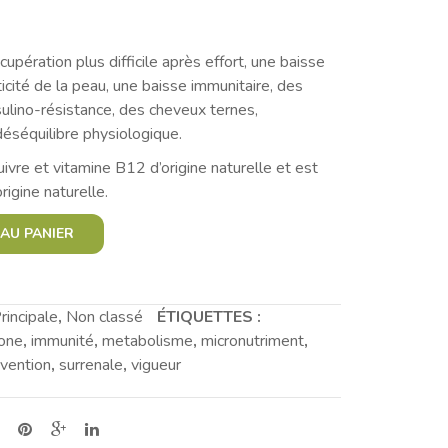
upération plus difficile après effort, une baisse
icité de la peau, une baisse immunitaire, des
nsulino-résistance, des cheveux ternes,
éséquilibre physiologique.
cuivre et vitamine B12 d’origine naturelle et est
igine naturelle.
AU PANIER
rincipale
,
Non classé
ÉTIQUETTES :
one
,
immunité
,
metabolisme
,
micronutriment
,
vention
,
surrenale
,
vigueur