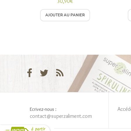
30,90
€
Note
5.00
sur 5
AJOUTER AU PANIER
Accéd
Ecrivez-nous :
contact@superzaliment.com