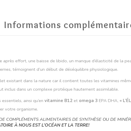
Informations complémentair
le après effort, une baisse de libido, un manque d’élasticité de la p
x ternes, témoignent d’un début de déséquilibre physiologique.
t existant dans la nature car il contient toutes les vitamines même 
out inclus dans un complexe protéique hautement assimilable.
 essentiels, ainsi qu’en
vitamine B12
et
omega 3
EPA DHA,
« L’É
cer votre organisme.
E COMPLÉMENTS ALIMENTAIRES DE SYNTHÈSE OU DE MINÉRA
OIRE À NOUS EST L’OCÉAN ET LA TERRE!