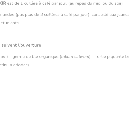
IXIR
est de 1 cuillère à café par jour. (au repas du midi ou du soir)
ndée (pas plus de 3 cuillères à café par jour), conseillé aux jeunes 
 étudiants.
suivent l’ouverture
ivum
) – germe
de blé organique
(
tritium sativum
)
–– ortie piquante
bi
ntinula edodes)