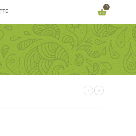
0
PTE
You have no items in your shopping cart
0,00
€
SUBTOTAL:
Base
Minéral