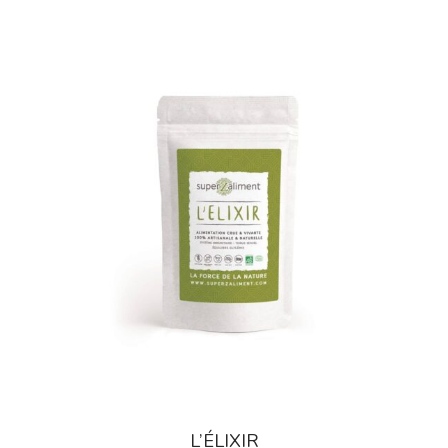
Equilibre Masculin
Immunité / Défenses Naturelles
Libido / Tonus Sexuel
Sport / Muscles
Vitamines / Minéraux / Oligoéléments
L’ÉLIXIR