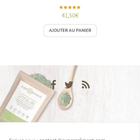
41,50
€
Note
5.00
sur 5
AJOUTER AU PANIER