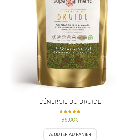
L’ÉNERGIE DU DRUIDE
36,00
€
Note
5.00
sur 5
AJOUTER AU PANIER