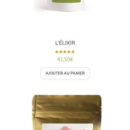
L’ÉLIXIR
41,50
€
Note
5.00
sur 5
AJOUTER AU PANIER