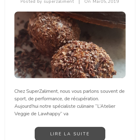
|
Posted by
superzaliment
On
Mai
05,
2019
Chez SuperZaliment, nous vous parlons souvent de
sport, de performance, de récupération.
Aujourd’hui notre spécialiste culinaire “L’Atelier
Veggie de Lawhappy” va
LIRE LA SUITE