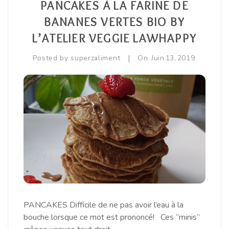
PANCAKES À LA FARINE DE
Equilibre Masculin
BANANES VERTES BIO BY
L’ATELIER VEGGIE LAWHAPPY
Immunité / Défenses Naturelles
|
Posted by
superzaliment
On
Juin
13,
2019
Libido / Tonus Sexuel
Sport / Muscles
Vitamines / Minéraux / Oligoéléments
PANCAKES Difficile de ne pas avoir l’eau à la
bouche lorsque ce mot est prononcé! Ces “minis”