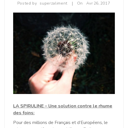
|
Posted by
superzaliment
On
Avr
26,
2017
Equilibre Masculin
Immunité / Défenses Naturelles
Libido / Tonus Sexuel
Sport / Muscles
Vitamines / Minéraux / Oligoéléments
LA SPIRULINE – Une solution contre le rhume
des foins:
Pour des millions de Français et d’Européens, le