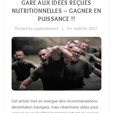
GARE AUX IDÉES REÇUES
Equilibre Masculin
NUTRITIONNELLES – GAGNER EN
PUISSANCE !!
Immunité / Défenses Naturelles
|
Posted by
superzaliment
On
Août
14,
2017
Libido / Tonus Sexuel
Sport / Muscles
Vitamines / Minéraux / Oligoéléments
Cet article met en exergue des recommandations
alimentaires basiques, mais néanmoins utiles pour