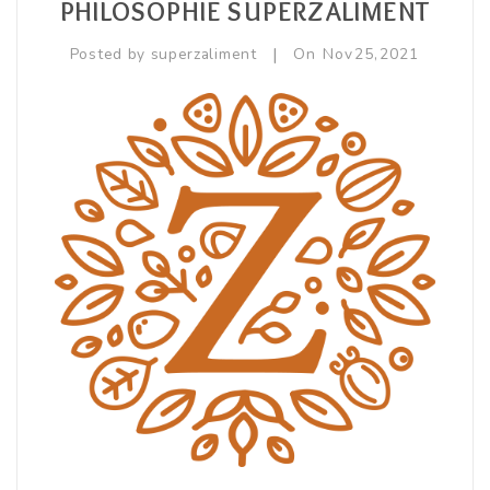
PHILOSOPHIE SUPERZALIMENT
Equilibre Masculin
|
Posted by
superzaliment
On
Nov
25,
2021
Immunité / Défenses Naturelles
Libido / Tonus Sexuel
Sport / Muscles
Vitamines / Minéraux / Oligoéléments