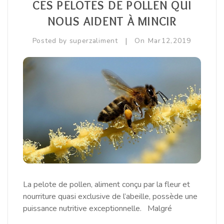
CES PELOTES DE POLLEN QUI
Equilibre Masculin
NOUS AIDENT À MINCIR
Immunité / Défenses Naturelles
|
Posted by
superzaliment
On
Mar
12,
2019
Libido / Tonus Sexuel
Sport / Muscles
Vitamines / Minéraux / Oligoéléments
La pelote de pollen, aliment conçu par la fleur et
nourriture quasi exclusive de l’abeille, possède une
puissance nutritive exceptionnelle. Malgré