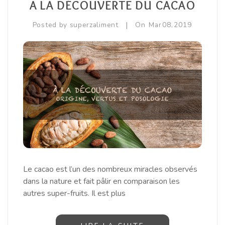
A LA DÉCOUVERTE DU CACAO
Equilibre Masculin
|
Posted by
superzaliment
On
Mar
08,
2019
Immunité / Défenses Naturelles
Libido / Tonus Sexuel
Sport / Muscles
Vitamines / Minéraux / Oligoéléments
Le cacao est l’un des nombreux miracles observés
dans la nature et fait pâlir en comparaison les
autres super-fruits. Il est plus