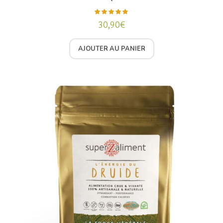
30,90
€
Note
5.00
sur 5
AJOUTER AU PANIER