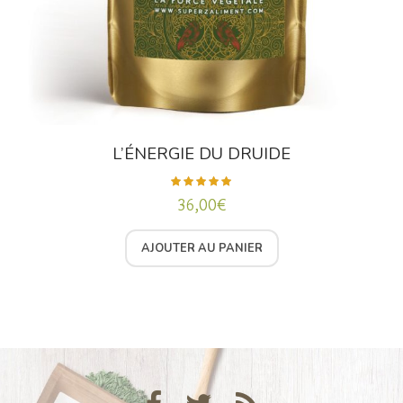
L’ÉNERGIE DU DRUIDE
36,00
€
Note
5.00
sur 5
AJOUTER AU PANIER