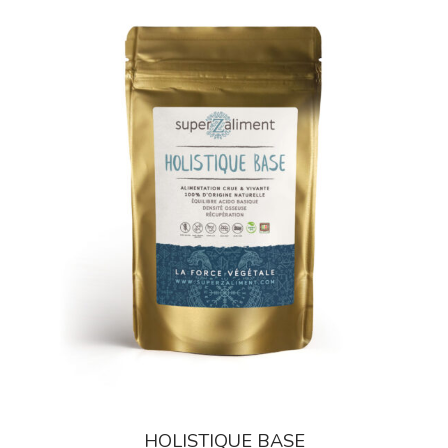
Equilibre Masculin
Immunité / Défenses Naturelles
Libido / Tonus Sexuel
Sport / Muscles
Vitamines / Minéraux / Oligoéléments
HOLISTIQUE BASE